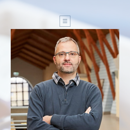
H
I
S
T
O
I
R
E
T
E
R
R
O
I
R
É
L
A
B
O
R
A
T
I
O
N
N
O
S
V
I
N
S
É
Q
U
I
P
E
V
I
S
I
T
E
G
A
L
E
R
I
E
C
O
N
T
A
C
T