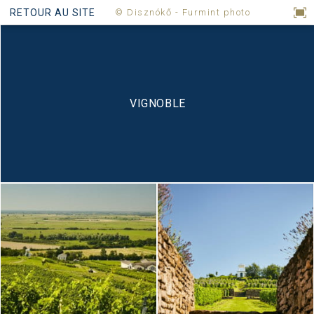
RETOUR AU SITE
©️ Disznókő - Furmint photo
VIGNOBLE
H
I
S
T
O
I
R
E
T
E
R
R
O
I
R
É
L
A
B
O
R
A
T
I
O
N
N
O
S
V
I
N
S
É
Q
U
I
P
E
V
I
S
I
T
E
G
A
L
E
R
I
E
C
O
N
T
A
C
T