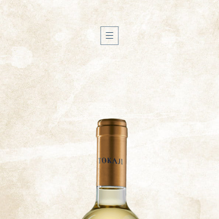
H
I
S
T
O
I
R
E
T
E
R
R
O
I
R
É
L
A
B
O
R
A
T
I
O
N
N
O
S
V
I
N
S
É
Q
U
I
P
E
V
I
S
I
T
E
G
A
L
E
R
I
E
C
O
N
T
A
C
T